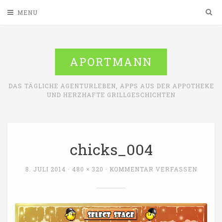
Sea
MENU
APORTMANN
DAS TÄGLICHE AGENTURLEBEN, APPS AUS DER APPOTHEKE
UND HERZHAFTE GRILLGESCHICHTEN
chicks_004
FULL
8. JULI 2014
480 × 320
KOMMENTAR VERFASSEN
SIZE