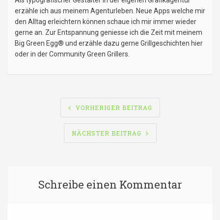
Als typografischer Gestalter in der eigenen Grafikagentur
erzähle ich aus meinem Agenturleben. Neue Apps welche mir
den Alltag erleichtern können schaue ich mir immer wieder
gerne an. Zur Entspannung geniesse ich die Zeit mit meinem
Big Green Egg® und erzähle dazu gerne Grillgeschichten hier
oder in der Community Green Grillers.
BEITRAGSNAVIGATION
VORHERIGER BEITRAG
NÄCHSTER BEITRAG
Schreibe einen Kommentar