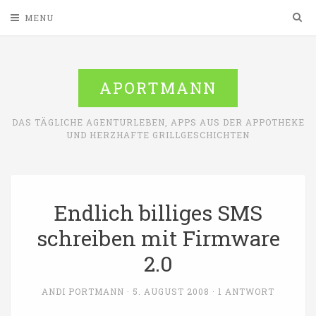
Sea
MENU
APORTMANN
DAS TÄGLICHE AGENTURLEBEN, APPS AUS DER APPOTHEKE
UND HERZHAFTE GRILLGESCHICHTEN
Endlich billiges SMS
schreiben mit Firmware
2.0
ANDI PORTMANN
5. AUGUST 2008
1 ANTWORT