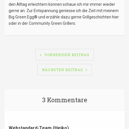
den Alltag erleichtern können schaue ich mir immer wieder
gerne an. Zur Entspannung geniesse ich die Zeit mit meinem
Big Green Egg® und erzähle dazu gerne Grillgeschichten hier
oder in der Community Green Grillers.
BEITRAGSNAVIGATION
VORHERIGER BEITRAG
NÄCHSTER BEITRAG
3 Kommentare
Webstandard-Team (Heiko)
sagt: