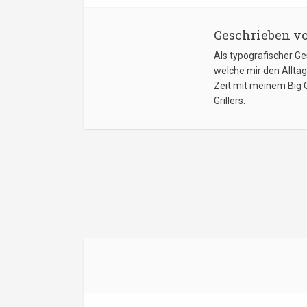
Geschrieben v
Als typografischer G
welche mir den Allta
Zeit mit meinem Big 
Grillers.
BEITRAG