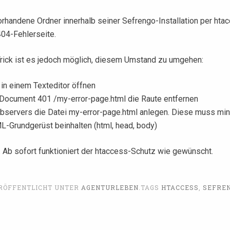
rhandene Ordner innerhalb seiner Sefrengo-Installation per htac
04-Fehlerseite.
Trick ist es jedoch möglich, diesem Umstand zu umgehen:
 in einem Texteditor öffnen
rDocument 401 /my-error-page.html die Raute entfernen
bservers die Datei my-error-page.html anlegen. Diese muss mi
L-Grundgerüst beinhalten (html, head, body)
. Ab sofort funktioniert der htaccess-Schutz wie gewünscht.
RÖFFENTLICHT UNTER
AGENTURLEBEN
.
TAGS
HTACCESS
,
SEFRE