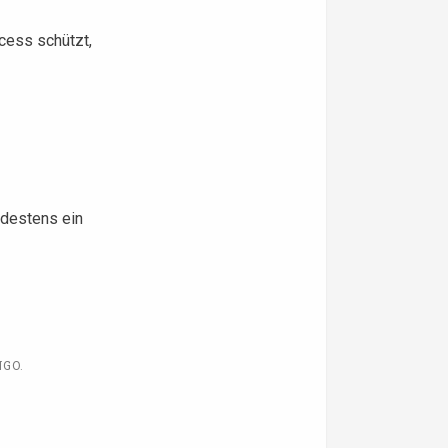
cess schützt,
ndestens ein
NGO
.