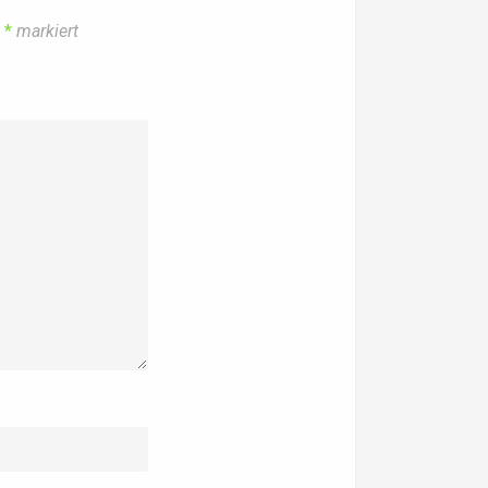
t
*
markiert