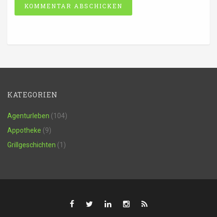
Alternative:
KATEGORIEN
Agenturleben
(104)
Appotheke
(9)
Grillgeschichten
(1)
Facebook
Twitter
LinkedIn
Instagram
RSS