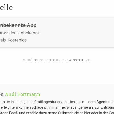
elle
nbekannte App
ntwickler:
Unbekannt
eis:
Kostenlos
VERÖFFENTLICHT UNTER
APPOTHEKE
.
on
Andi Portmann
estalter in der eigenen Grafikagentur erzähle ich aus meinem Agenturl
g erleichtern können schaue ich mir immer wieder gerne an. Zur Entspan
Green Egg® und erzähle dazu gerne Grillgeschichten hier oder in der 