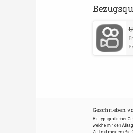
Bezugsqu
U
E
Pr
Geschrieben v
Als typografischer G
welche mir den Allta
Zeit mit meinem Big 