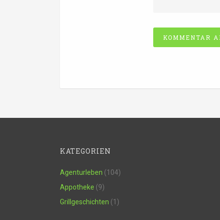
Alternative:
KATEGORIEN
Agenturleben
(104)
Appotheke
(9)
Grillgeschichten
(1)