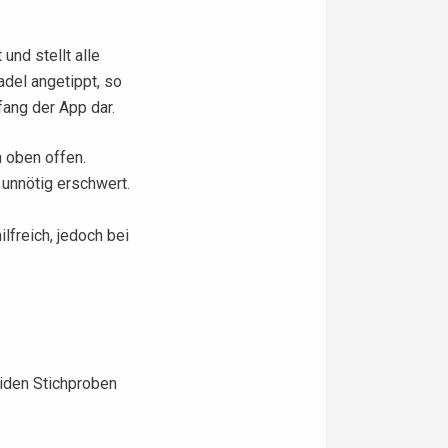
und stellt alle
del angetippt, so
fang der App dar.
h oben offen.
 unnötig erschwert.
freich, jedoch bei
eiden Stichproben