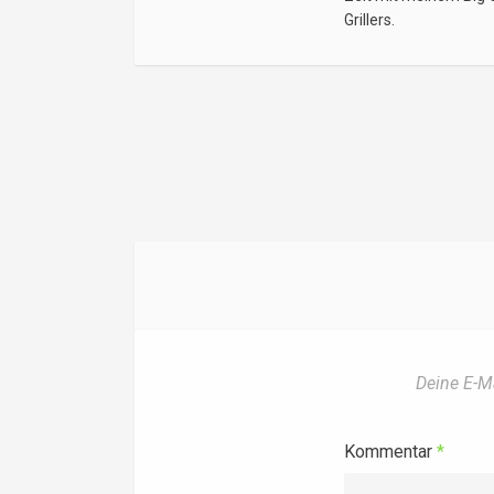
Grillers.
BEITRAG
Deine E-Ma
Kommentar
*